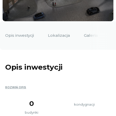
Opis inwestycji
Lokalizacja
Galeria
D
Opis inwestycji
ROZWIŃ OPIS
0
kondygnacji
budynki