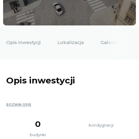
Opis inwestycji
Lokalizacja
Galeria
D
Opis inwestycji
ROZWIŃ OPIS
0
kondygnacji
budynki