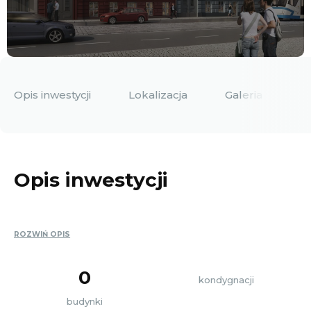
Opis inwestycji
Lokalizacja
Galeria
D
Opis inwestycji
ROZWIŃ OPIS
0
kondygnacji
budynki