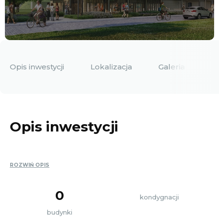
Opis inwestycji
Lokalizacja
Galeria
D
Opis inwestycji
ROZWIŃ OPIS
0
kondygnacji
budynki