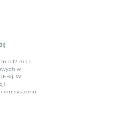
BI)
dniu 17 maja
iowych w
 (EBI). W
ji
aniem systemu