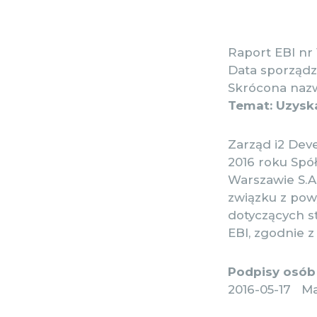
Raport EBI nr 
Data sporządze
Skrócona nazw
Temat: Uzyska
Zarząd i2 Deve
2016 roku Spó
Warszawie S.A.
związku z pow
dotyczących s
EBI, zgodnie 
Podpisy osób 
2016-05-17 Ma