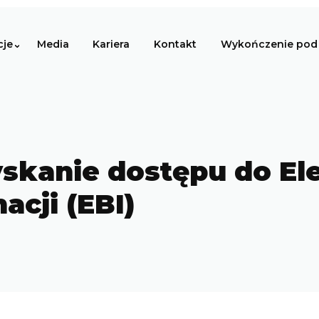
cje
Media
Kariera
Kontakt
Wykończenie pod 
yskanie dostępu do El
acji (EBI)