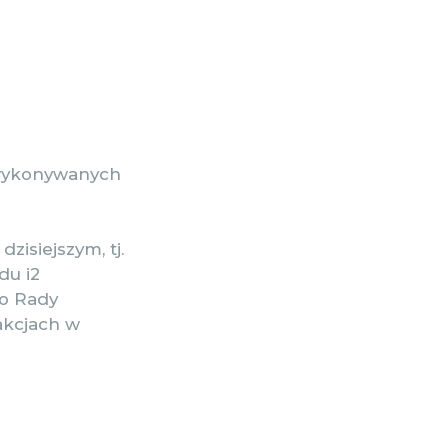
h wykonywanych
zisiejszym, tj.
du i2
go Rady
akcjach w