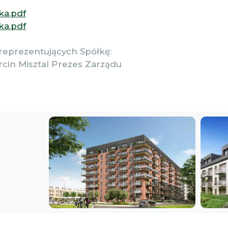
ka.pdf
ka.pdf
reprezentujących Spółkę:
rcin Misztal Prezes Zarządu