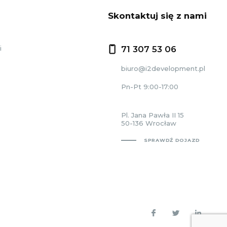
Skontaktuj się z nami
i
71 307 53 06
biuro@i2development.pl
Pn-Pt 9:00-17:00
Pl. Jana Pawła II 15
50-136 Wrocław
SPRAWDŹ DOJAZD