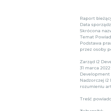
Raport bieżący
Data sporządz
Skrócona nazw
Temat Powiadom
Podstawa praw
przez osoby p
Zarząd i2 Deve
31 marca 2022
Development S
Nadzorczej i2
rozumieniu art
Treść powiado