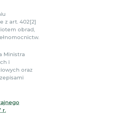
iu
z art. 402[2]
miotem obrad,
 pełnomocnictw.
a Ministra
ch i
iowych oraz
zepisami
zajnego
 r.