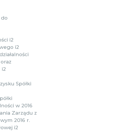
 do
ści i2
wego i2
ziałalności
 oraz
 i2
zysku Spółki
półki
lności w 2016
ania Zarządu z
owym 2016 r.
owej i2