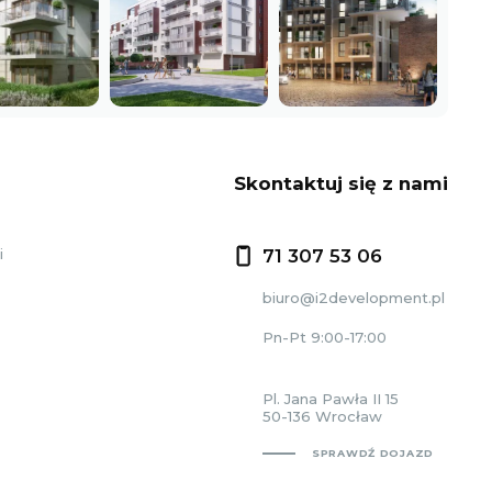
Skontaktuj się z nami
i
71 307 53 06
biuro@i2development.pl
Pn-Pt 9:00-17:00
Pl. Jana Pawła II 15
50-136 Wrocław
SPRAWDŹ DOJAZD