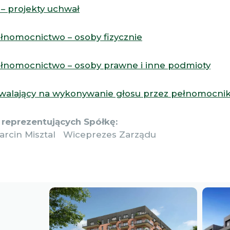
 – projekty uchwał
ełnomocnictwo – osoby fizycznie
ełnomocnictwo – osoby prawne i inne podmioty
walający na wykonywanie głosu przez pełnomocni
reprezentujących Spółkę:
arcin Misztal Wiceprezes Zarządu