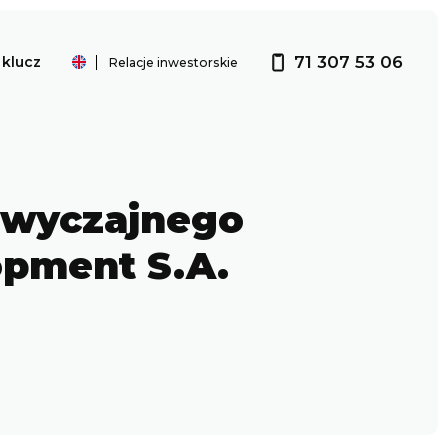
71 307 53 06
klucz
Relacje inwestorskie
Investor relations
 Zwyczajnego
opment S.A.