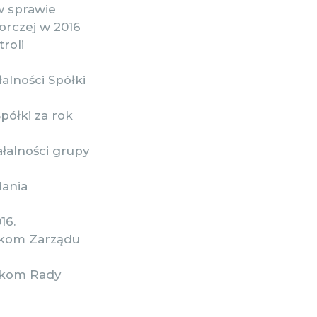
w sprawie
orczej w 2016
roli
alności Spółki
półki za rok
ałalności grupy
dania
16.
onkom Zarządu
onkom Rady