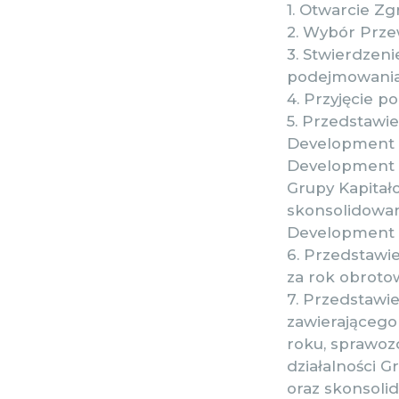
1. Otwarcie Z
2. Wybór Prz
3. Stwierdzen
podejmowania
4. Przyjęcie p
5. Przedstawie
Development S
Development S
Grupy Kapitał
skonsolidowan
Development S
6. Przedstawie
za rok obrotow
7. Przedstawi
zawierającego
roku, sprawoz
działalności 
oraz skonsoli