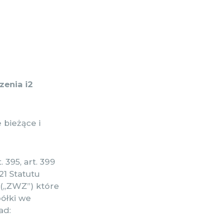
enia i2
 bieżące i
 395, art. 399
21 Statutu
(„ZWZ”) które
półki we
ad: