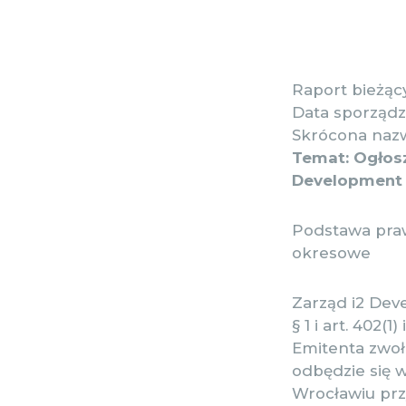
Raport bieżący
Data sporządze
Skrócona nazw
Temat: Ogłos
Development 
Podstawa prawn
okresowe
Zarząd i2 Deve
§ 1 i art. 402
Emitenta zwoł
odbędzie się w
Wrocławiu prz