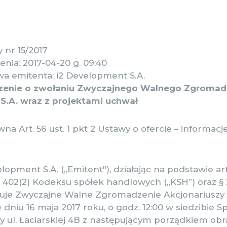
 nr 15/2017
nia: 2017-04-20 g. 09:40
a emitenta: i2 Development S.A.
zenie o zwołaniu Zwyczajnego Walnego Zgromadz
S.A. wraz z projektami uchwał
a Art. 56 ust. 1 pkt 2 Ustawy o ofercie – informacje
lopment S.A. („Emitent"), działając na podstawie art.
(1) i 402(2) Kodeksu spółek handlowych („KSH”) oraz § 
uje Zwyczajne Walne Zgromadzenie Akcjonariuszy 
 dniu 16 maja 2017 roku, o godz. 12:00 w siedzibie S
y ul. Łaciarskiej 4B z następującym porządkiem obr