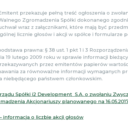
Emitent przekazuje pełną treść ogłoszenia o zwołan
alnego Zgromadzenia Spółki dokonanego zgodnie 
 uchwał wraz z załącznikami, które mają być przed
gólnej licznie głosów i akcji w spółce i formularze
dstawa prawna: § 38 ust. 1 pkt 1 i 3 Rozporządzeni
a 19 lutego 2009 roku w sprawie informacji bieżący
rzekazywanych przez emitentów papierów wartośc
awania za równoważne informacji wymaganych pr
a niebędącego państwem członkowskim.
rządu Spółki i2 Development S.A. o zwołaniu Zwyc
adzenia Akcjonariuszy planowanego na 16.05.2017
– informacja o liczbie akcji głosów