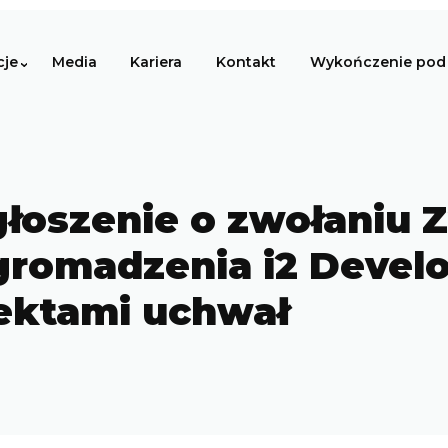
cje
Media
Kariera
Kontakt
Wykończenie pod 
Ogłoszenie o zwołaniu
romadzenia i2 Devel
jektami uchwał