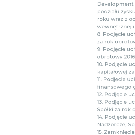
Development S
podziału zysk
roku wraz z oc
wewnętrznej i
8. Podjęcie uc
za rok obrotow
9. Podjęcie u
obrotowy 2016
10. Podjęcie u
kapitałowej za
11. Podjęcie 
finansowego g
12. Podjęcie u
13. Podjęcie 
Spółki za rok 
14. Podjęcie 
Nadzorczej Spó
15. Zamknięci