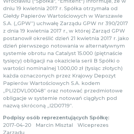
Wrocławiu ("Spółka", "Emitent") informuje, że w
dniu 19 kwietnia 2017 r. Spółka otrzymała od
Giełdy Papierów Wartościowych w Warszawie
S.A. („GPW”) uchwałę Zarządu GPW nr 390/2017
z dnia 19 kwietnia 2017 r., w której Zarząd GPW
postanowił określić dzień 21 kwietnia 2017 r. jako
dzień pierwszego notowania w alternatywnym
systemie obrotu na Catalyst 15.000 (piętnaście
tysięcy) obligacji na okaziciela serii B Spółki o
wartości nominalnej 1.000,00 zł (tysiąc złotych)
każda oznaczonych przez Krajowy Depozyt
Papierów Wartościowych S.A. kodem
„PLI2DVL00048” oraz notować przedmiotowe
obligacje w systemie notowań ciągłych pod
nazwą skróconą „I2D0719”.
Podpisy osób reprezentujących Spółkę:
2017-04-20 Marcin Misztal Wiceprezes
Zarządu