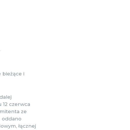
e
 bieżące i
dalej
u 12 czerwca
mitenta ze
ch oddano
dowym, łącznej