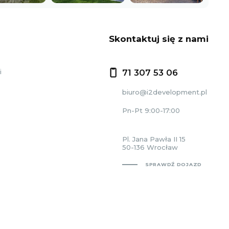
Skontaktuj się z nami
i
71 307 53 06
biuro@i2development.pl
Pn-Pt 9:00-17:00
Pl. Jana Pawła II 15
50-136 Wrocław
SPRAWDŹ DOJAZD