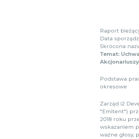
Raport bieżący
Data sporządze
Skrócona nazw
Temat: Uchwa
Akcjonariuszy
Podstawa prawn
okresowe
Zarząd i2 Dev
"Emitent") pr
2018 roku prz
wskazaniem prz
ważne głosy, 