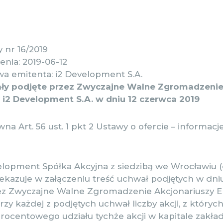
 nr 16/2019
nia: 2019-06-12
a emitenta: i2 Development S.A.
ły podjęte przez Zwyczajne Walne Zgromadzeni
 i2 Development S.A. w dniu 12 czerwca 2019
a Art. 56 ust. 1 pkt 2 Ustawy o ofercie – informacje
elopment Spółka Akcyjna z siedzibą we Wrocławiu (
zekazuje w załączeniu treść uchwał podjętych w dni
ez Zwyczajne Walne Zgromadzenie Akcjonariuszy E
y każdej z podjętych uchwał liczby akcji, z który
procentowego udziału tychże akcji w kapitale zakła