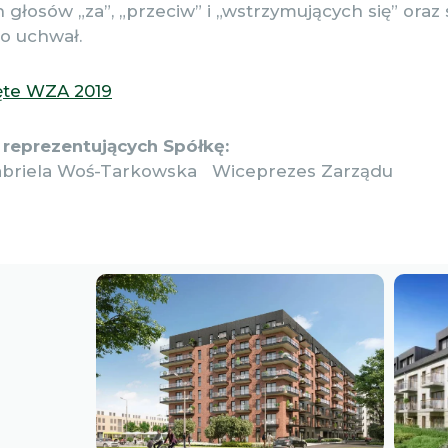
 głosów „za”, „przeciw” i „wstrzymujących się” ora
o uchwał.
ęte WZA 2019
reprezentujących Spółkę:
abriela Woś-Tarkowska Wiceprezes Zarządu