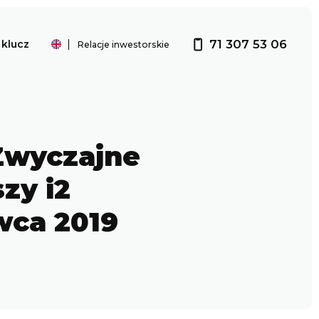
71 307 53 06
klucz
Relacje inwestorskie
Investor relations
 Zwyczajne
zy i2
wca 2019