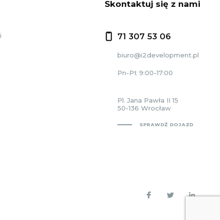
Skontaktuj się z nami
i
71 307 53 06
biuro@i2development.pl
Pn-Pt 9:00-17:00
Pl. Jana Pawła II 15
50-136 Wrocław
SPRAWDŹ DOJAZD