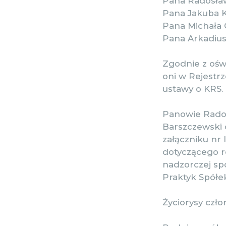
Pana Radosła
Pana Jakuba 
Pana Michała 
Pana Arkadiu
Zgodnie z ośw
oni w Rejestr
ustawy o KRS.
Panowie Rados
Barszczewski o
załączniku nr I
dotyczącego r
nadzorczej sp
Praktyk Spół
Życiorysy czł