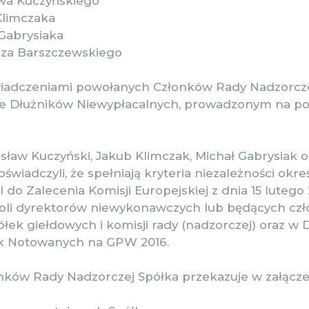
wa Kuczyńskiego
Klimczaka
Gabrysiaka
sza Barszczewskiego
iadczeniami powołanych Członków Rady Nadzorczej,
ze Dłużników Niewypłacalnych, prowadzonym na p
ław Kuczyński, Jakub Klimczak, Michał Gabrysiak o
świadczyli, że spełniają kryteria niezależności okr
I do Zalecenia Komisji Europejskiej z dnia 15 lutego 
oli dyrektorów niewykonawczych lub będących czł
ółek giełdowych i komisji rady (nadzorczej) oraz w
ek Notowanych na GPW 2016.
onków Rady Nadzorczej Spółka przekazuje w załącze