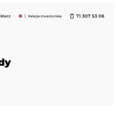
71 307 53 06
klucz
Relacje inwestorskie
Investor relations
dy