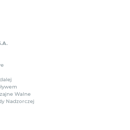
.A.
we
dalej
upływem
czajne Walne
dy Nadzorczej