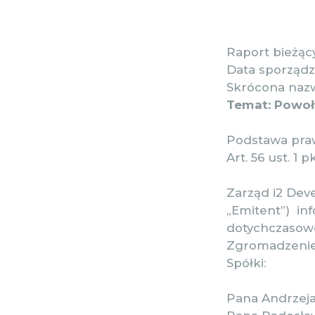
Raport bieżący
Data sporządz
Skrócona nazw
Temat: Powoł
Podstawa pr
Art. 56 ust. 1
Zarząd i2 Dev
„Emitent”) in
dotychczasowe
Zgromadzenie 
Spółki:
Pana Andrzej