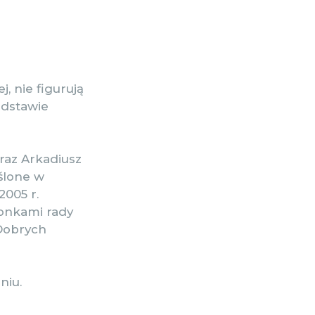
 nie figurują
odstawie
raz Arkadiusz
eślone w
2005 r.
onkami rady
 Dobrych
niu.