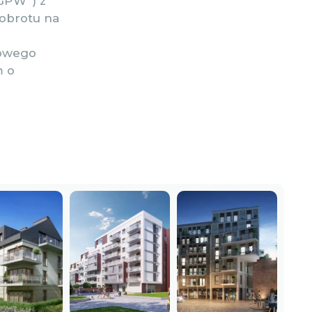
„GPW”) z
 obrotu na
jowego
m o