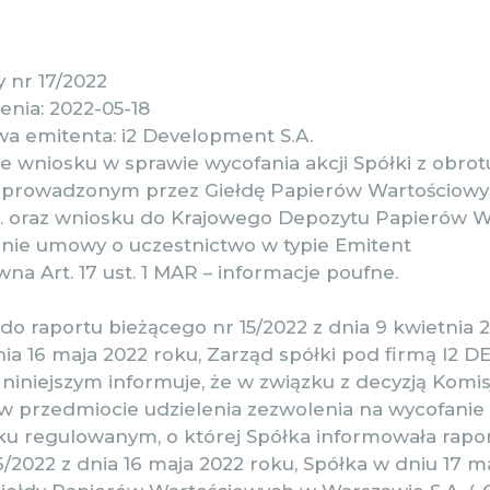
 nr 17/2022
enia: 2022-05-18
a emitenta: i2 Development S.A.
e wniosku w sprawie wycofania akcji Spółki z obrot
prowadzonym przez Giełdę Papierów Wartościow
. oraz wniosku do Krajowego Depozytu Papierów 
zanie umowy o uczestnictwo w typie Emitent
a Art. 17 ust. 1 MAR – informacje poufne.
o raportu bieżącego nr 15/2022 z dnia 9 kwietnia 
dnia 16 maja 2022 roku, Zarząd spółki pod firmą I
), niniejszym informuje, że w związku z decyzją Komi
 przedmiocie udzielenia zezwolenia na wycofanie a
ku regulowanym, o której Spółka informowała rap
/2022 z dnia 16 maja 2022 roku, Spółka w dniu 17 m