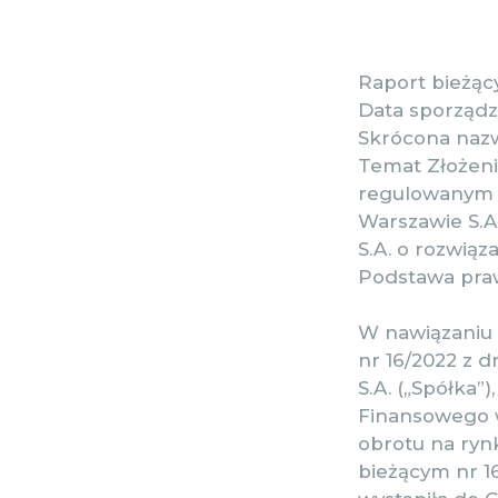
Raport bieżący
Data sporządz
Skrócona nazw
Temat Złożeni
regulowanym 
Warszawie S.A
S.A. o rozwią
Podstawa prawn
W nawiązaniu d
nr 16/2022 z 
S.A. („Spółka”
Finansowego w
obrotu na ryn
bieżącym nr 16