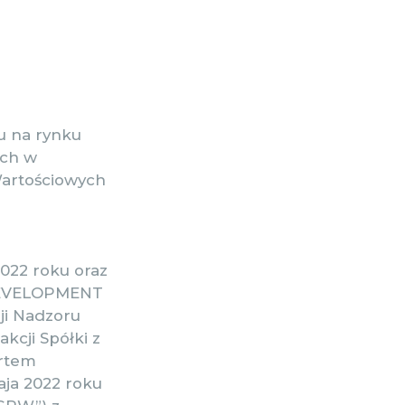
u na rynku
ych w
Wartościowych
2022 roku oraz
2 DEVELOPMENT
sji Nadzoru
kcji Spółki z
ortem
aja 2022 roku