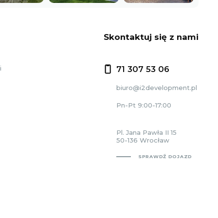
Skontaktuj się z nami
i
71 307 53 06
biuro@i2development.pl
Pn-Pt 9:00-17:00
Pl. Jana Pawła II 15
50-136 Wrocław
SPRAWDŹ DOJAZD