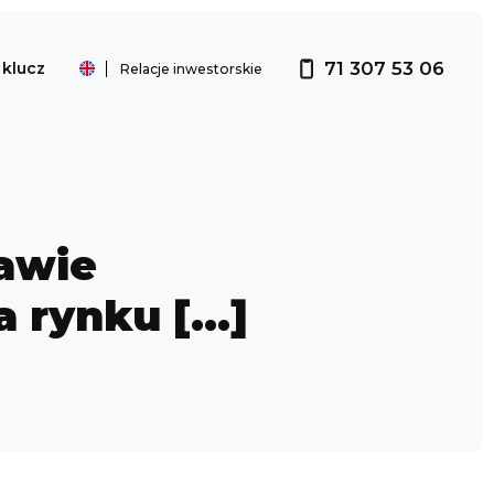
71 307 53 06
klucz
Relacje inwestorskie
Investor relations
rawie
a rynku […]