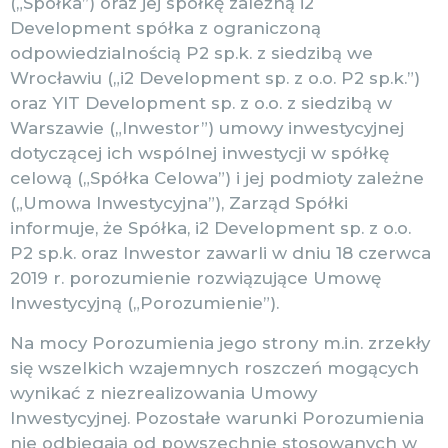
(„Spółka”) oraz jej spółkę zależną i2
Development spółka z ograniczoną
odpowiedzialnością P2 sp.k. z siedzibą we
Wrocławiu („i2 Development sp. z o.o. P2 sp.k.”)
oraz YIT Development sp. z o.o. z siedzibą w
Warszawie („Inwestor”) umowy inwestycyjnej
dotyczącej ich wspólnej inwestycji w spółkę
celową („Spółka Celowa”) i jej podmioty zależne
(„Umowa Inwestycyjna”), Zarząd Spółki
informuje, że Spółka, i2 Development sp. z o.o.
P2 sp.k. oraz Inwestor zawarli w dniu 18 czerwca
2019 r. porozumienie rozwiązujące Umowę
Inwestycyjną („Porozumienie”).
Na mocy Porozumienia jego strony m.in. zrzekły
się wszelkich wzajemnych roszczeń mogących
wynikać z niezrealizowania Umowy
Inwestycyjnej. Pozostałe warunki Porozumienia
nie odbiegają od powszechnie stosowanych w