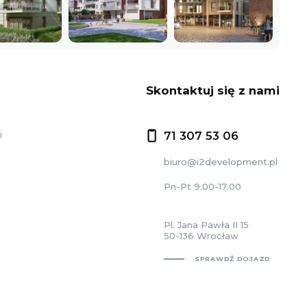
Skontaktuj się z nami
i
71 307 53 06
biuro@i2development.pl
Pn-Pt 9:00-17:00
Pl. Jana Pawła II 15
50-136 Wrocław
SPRAWDŹ DOJAZD