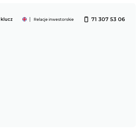
71 307 53 06
klucz
Relacje inwestorskie
Investor relations