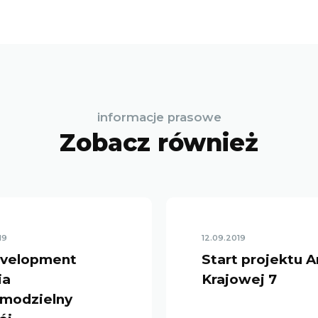
informacje prasowe
Zobacz również
19
12.09.2019
evelopment
Start projektu A
ia
Krajowej 7
amodzielny