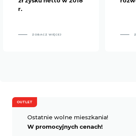
zł zysku netto w 2018
rozw
r.
ZOBACZ WIĘCEJ
OUTLET
Ostatnie wolne mieszkania!
W promocyjnych cenach!