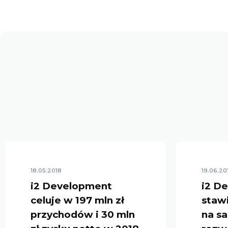
18.05.2018
19.06.20
i2 Development
i2 D
celuje w 197 mln zł
staw
przychodów i 30 mln
na s