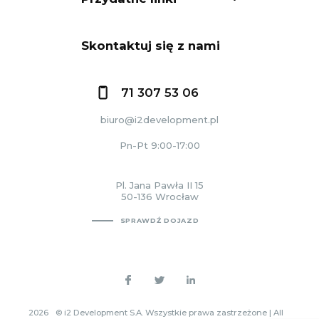
Skontaktuj się z nami
71 307 53 06
biuro@i2development.pl
Pn-Pt 9:00-17:00
Pl. Jana Pawła II 15
50-136 Wrocław
SPRAWDŹ DOJAZD
2026
© i2 Development S.A. Wszystkie prawa zastrzeżone | All